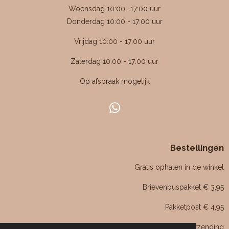
g
Woensdag 10:00 -17:00 uur
:
Donderdag 10:00 - 17:00 uur
4
Vrijdag 10:00 - 17:00 uur
.
4
Zaterdag 10:00 - 17:00 uur
7
Op afspraak mogelijk
6
1
9
W
0
h
4
a
7
Bestellingen
t
6
s
Gratis ophalen in de winkel
1
A
p
9
Brievenbuspakket € 3,95
p
0
Pakketpost € 4,95
5
s
Boven de € 75,- gratis verzending