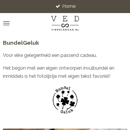
Home
Ga
direct
naar
de
hoofdinhoud
BundelGeluk
Voor elke gelegenheid een passend cadeau.
Het begon met een eigen ontworpen invulbundel en
inmiddels is het fotolijstje met eigen tekst favoriet!