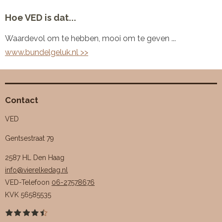
Hoe VED is dat...
Waardevol om te hebben, mooi om te geven ...
www.bundelgeluk.nl >>
Contact
VED
Gentsestraat 79
2587 HL Den Haag
info@vierelkedag.nl
VED-Telefoon
06-27578676
KVK
56585535
1
2
3
4
5
S
R
s
s
s
s
s
t