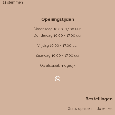
a
21 stemmen
t
t
t
t
t
e
e
e
e
e
e
m
t
r
r
r
r
r
m
i
r
r
r
r
e
Openingstijden
e
e
e
e
n
n
n
n
n
n
g
Woensdag 10:00 -17:00 uur
:
Donderdag 10:00 - 17:00 uur
4
Vrijdag 10:00 - 17:00 uur
.
4
Zaterdag 10:00 - 17:00 uur
7
Op afspraak mogelijk
6
1
9
W
0
h
4
a
7
Bestellingen
t
6
s
Gratis ophalen in de winkel
1
A