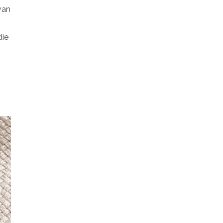
van
die