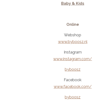
Baby & Kids
Online
Webshop
www.byboosz.nl
Instagram
www.instagram.com/
byboosz
Facebook
www.facebook.com/
byboosz