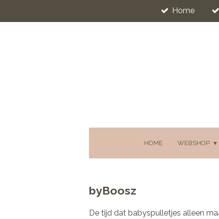
Home
Ga
direct
naar
de
hoofdinhoud
HOME
WEBSHOP
byBoosz
De tijd dat babyspulletjes alleen maa