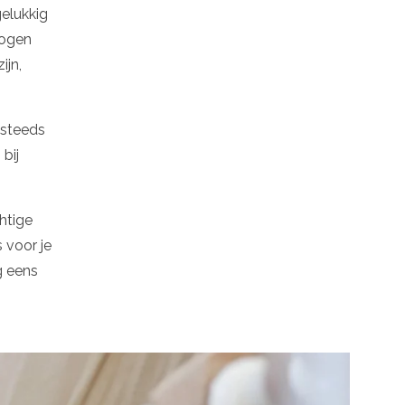
gelukkig
mogen
ijn,
 steeds
bij
htige
s voor je
g eens