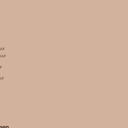
n
uur
uur
ur
uur
ngen