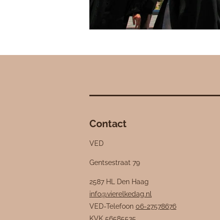
Contact
VED
Gentsestraat 79
2587 HL Den Haag
info@vierelkedag.nl
VED-Telefoon
06-27578676
KVK
56585535