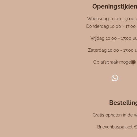
i
r
r
r
r
e
e
e
e
e
Openingstijde
n
n
n
n
n
n
g
Woensdag 10:00 -17:00 
:
Donderdag 10:00 - 17:00 
4
Vrijdag 10:00 - 17:00 u
.
4
Zaterdag 10:00 - 17:00 
7
6
Op afspraak mogelijk
1
9
W
0
h
4
a
7
Bestelli
t
6
s
1
Gratis ophalen in de w
A
9
p
Brievenbuspakket €
0
p