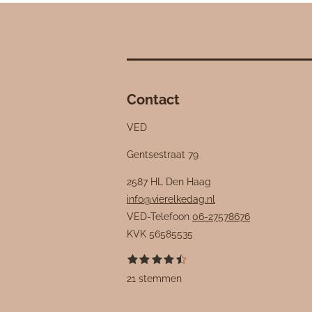
Contact
VED
Gentsestraat 79
2587 HL Den Haag
info@vierelkedag.nl
VED-Telefoon
06-27578676
KVK
56585535
1
2
3
4
5
S
R
s
s
s
s
s
t
a
21 stemmen
t
t
t
t
t
e
e
e
e
e
e
m
t
r
r
r
r
r
m