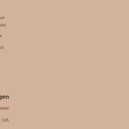
n
uur
uur
ur
uur
ngen
inkel
 3,95