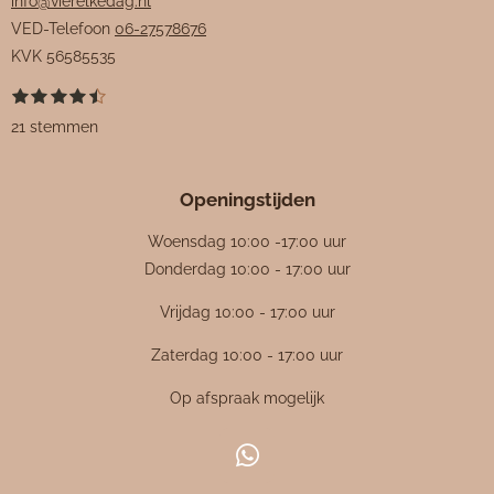
info@vierelkedag.nl
VED-Telefoon
06-27578676
KVK
56585535
1
2
3
4
5
S
R
s
s
s
s
s
t
a
21 stemmen
t
t
t
t
t
e
e
e
e
e
e
m
t
r
r
r
r
r
m
i
r
r
r
r
e
Openingstijden
e
e
e
e
n
n
n
n
n
n
g
Woensdag 10:00 -17:00 uur
:
Donderdag 10:00 - 17:00 uur
4
Vrijdag 10:00 - 17:00 uur
.
4
Zaterdag 10:00 - 17:00 uur
7
Op afspraak mogelijk
6
1
9
W
0
h