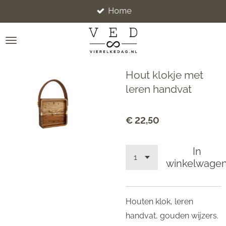
Home
Ga
direct
naar
de
hoofdinhoud
Hout klokje met
leren handvat
€ 22,50
In
winkelwage
Houten klok, leren
handvat, gouden wijzers.