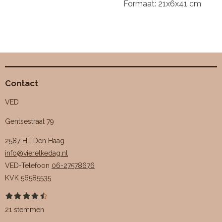
Formaat: 21x6x41 cm
Contact
VED
Gentsestraat 79
2587 HL Den Haag
info@vierelkedag.nl
VED-Telefoon
06-27578676
KVK
56585535
1
2
3
4
5
S
R
s
s
s
s
s
t
a
21 stemmen
t
t
t
t
t
e
e
e
e
e
e
m
t