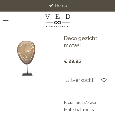
Home
Ga
direct
naar
de
hoofdinhoud
Deco gezicht
metaal
€ 29,95
Uitverkocht
Kleur: bruin/zwart
Materiaal: metaal