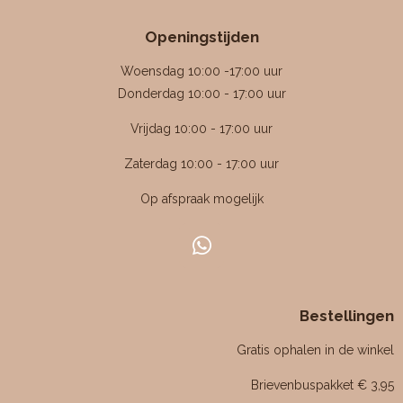
r
r
r
r
r
m
i
r
r
r
r
e
Openingstijden
e
e
e
e
n
n
n
n
n
n
g
Woensdag 10:00 -17:00 uur
:
Donderdag 10:00 - 17:00 uur
4
Vrijdag 10:00 - 17:00 uur
.
4
Zaterdag 10:00 - 17:00 uur
7
Op afspraak mogelijk
6
1
9
W
0
h
4
a
7
Bestellingen
t
6
s
Gratis ophalen in de winkel
1
A
p
9
Brievenbuspakket € 3,95