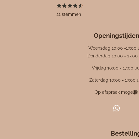
1
2
3
4
5
S
R
s
s
s
s
s
t
a
21 stemmen
t
t
t
t
t
e
e
e
e
e
e
m
t
r
r
r
r
r
m
i
r
r
r
r
e
e
e
e
e
Openingstijde
n
n
n
n
n
n
g
Woensdag 10:00 -17:00 
:
Donderdag 10:00 - 17:00 
4
Vrijdag 10:00 - 17:00 u
.
4
Zaterdag 10:00 - 17:00 
7
6
Op afspraak mogelijk
1
9
W
0
h
4
a
7
Bestelli
t
6