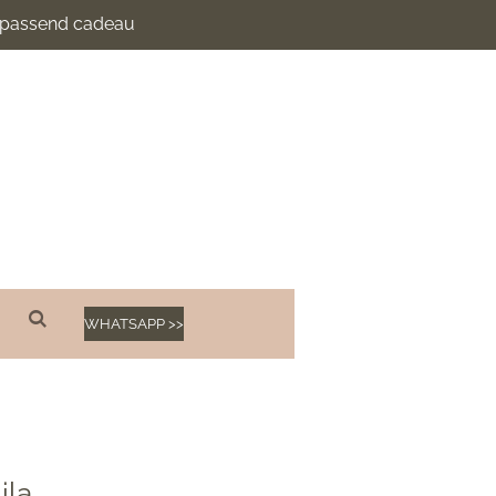
n passend cadeau
WHATSAPP >>
ila