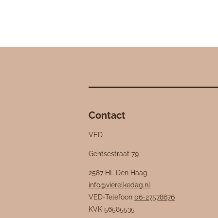
Contact
VED
Gentsestraat 79
2587 HL Den Haag
info@vierelkedag.nl
VED-Telefoon
06-27578676
KVK
56585535