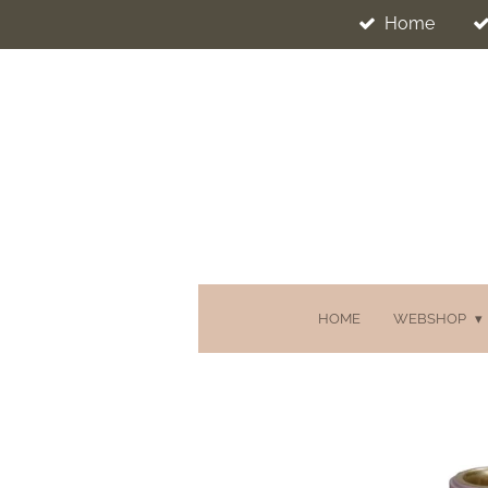
Home
Ga
direct
naar
de
hoofdinhoud
HOME
WEBSHOP