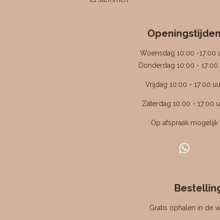
t
t
t
t
t
e
e
e
e
e
e
m
t
r
r
r
r
r
m
i
r
r
r
r
e
e
e
e
e
Openingstijde
n
n
n
n
n
n
g
Woensdag 10:00 -17:00 
:
Donderdag 10:00 - 17:00 
4
Vrijdag 10:00 - 17:00 uu
.
4
Zaterdag 10:00 - 17:00 u
7
6
Op afspraak mogelijk
1
9
W
0
h
4
a
7
Bestellin
t
6
s
1
Gratis ophalen in de w
A