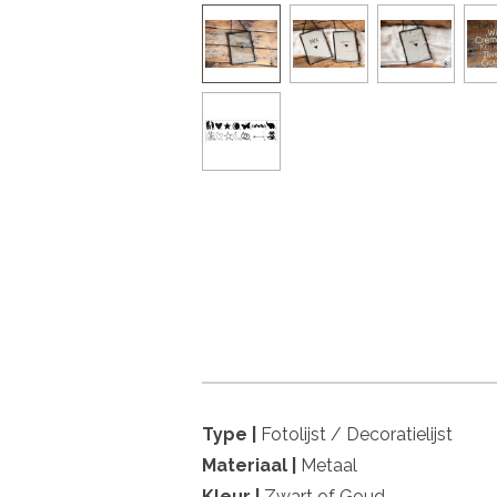
Type |
Fotolijst / Decoratielijst
Materiaal |
Metaal
Kleur |
Zwart of Goud