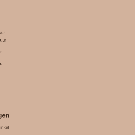
n
uur
uur
r
ur
gen
inkel