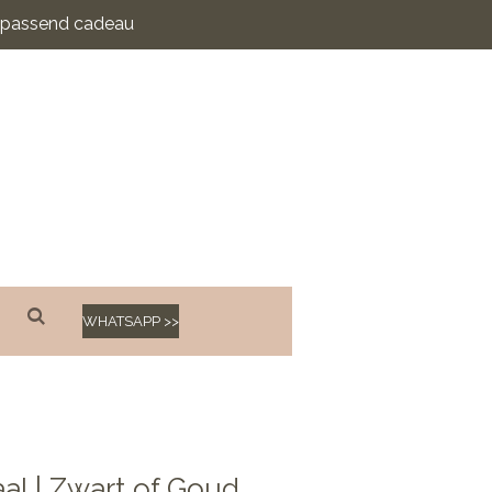
n passend cadeau
WHATSAPP >>
al | Zwart of Goud