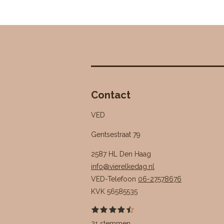
Contact
VED
Gentsestraat 79
2587 HL Den Haag
info@vierelkedag.nl
VED-Telefoon
06-27578676
KVK
56585535
1
2
3
4
5
S
R
s
s
s
s
s
t
a
21 stemmen