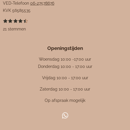
VED-Telefoon
06-27578676
KVK
56585535
1
2
3
4
5
S
R
s
s
s
s
s
t
a
21 stemmen
t
t
t
t
t
e
e
e
e
e
e
m
t
r
r
r
r
r
m
i
r
r
r
r
e
Openingstijden
e
e
e
e
n
n
n
n
n
n
g
Woensdag 10:00 -17:00 uur
:
Donderdag 10:00 - 17:00 uur
4
Vrijdag 10:00 - 17:00 uur
.
4
Zaterdag 10:00 - 17:00 uur
7
Op afspraak mogelijk
6
1
9
W
0
h