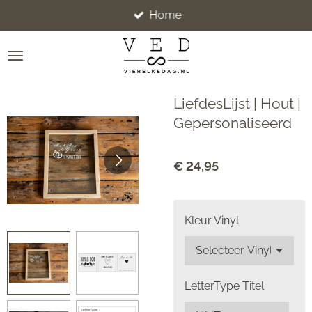
Home
Ga
direct
naar
de
hoofdinhoud
LiefdesLijst | Hout |
Gepersonaliseerd
€ 24,95
Kleur Vinyl
LetterType Titel