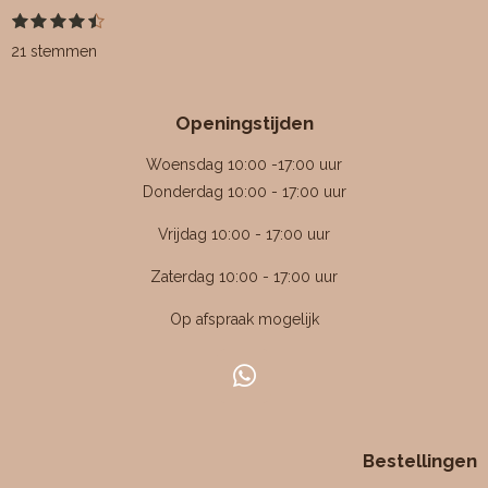
1
2
3
4
5
S
R
s
s
s
s
s
t
a
21 stemmen
t
t
t
t
t
e
e
e
e
e
e
m
t
r
r
r
r
r
m
i
r
r
r
r
e
Openingstijden
e
e
e
e
n
n
n
n
n
n
g
Woensdag 10:00 -17:00 uur
:
Donderdag 10:00 - 17:00 uur
4
Vrijdag 10:00 - 17:00 uur
.
4
Zaterdag 10:00 - 17:00 uur
7
Op afspraak mogelijk
6
1
9
W
0
h
4
a
7
Bestellingen
t
6