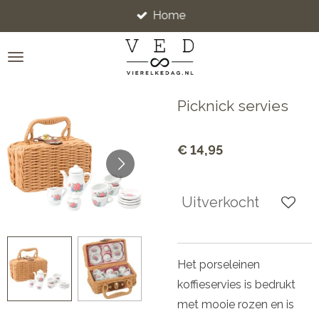
Home
Ga
direct
naar
de
hoofdinhoud
Picknick servies
€ 14,95
Uitverkocht
Het porseleinen
koffieservies is bedrukt
met mooie rozen en is