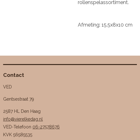
rollenspelassortiment.
Afmeting: 15,5x8x10 cm
Contact
VED
Gentsestraat 79
2587 HL Den Haag
info@vierelkedag.nl
VED-Telefoon
06-27578676
KVK
56585535