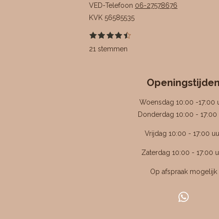
VED-Telefoon
06-27578676
KVK
56585535
1
2
3
4
5
S
R
s
s
s
s
s
t
a
21 stemmen
t
t
t
t
t
e
e
e
e
e
e
m
t
r
r
r
r
r
m
i
r
r
r
r
e
e
e
e
e
Openingstijde
n
n
n
n
n
n
g
Woensdag 10:00 -17:00 
:
Donderdag 10:00 - 17:00 
4
Vrijdag 10:00 - 17:00 uu
.
4
Zaterdag 10:00 - 17:00 u
7
6
Op afspraak mogelijk
1
9
W
0
h