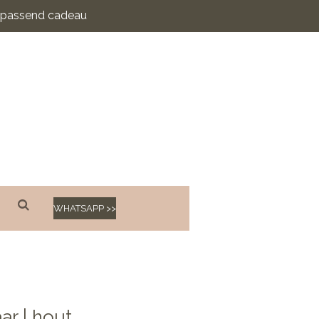
n passend cadeau
WHATSAPP >>
r | hout