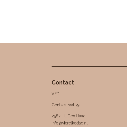
Contact
VED
Gentsestraat 79
2587 HL Den Haag
info@vierelkedag.nl