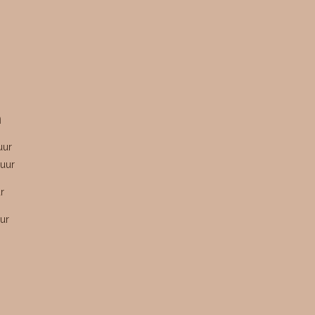
n
uur
uur
r
ur