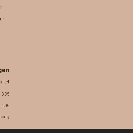
r
ur
gen
inkel
 3,95
 4,95
nding