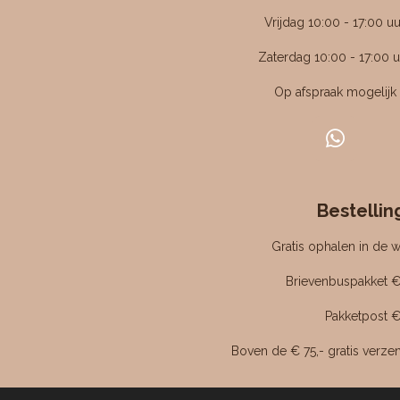
4
Vrijdag 10:00 - 17:00 uu
.
4
Zaterdag 10:00 - 17:00 u
7
6
Op afspraak mogelijk
1
9
W
0
h
4
a
7
Bestellin
t
6
s
1
Gratis ophalen in de w
A
9
p
Brievenbuspakket €
0
p
5
Pakketpost €
s
Boven de € 75,- gratis verze
t
e