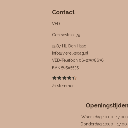
Contact
VED
Gentsestraat 79
2587 HL Den Haag
info@vierelkedag.nl
VED-Telefoon
06-27578676
KVK
56585535
1
2
3
4
5
S
R
s
s
s
s
s
t
a
21 stemmen
t
t
t
t
t
e
e
e
e
e
e
m
t
r
r
r
r
r
m
i
r
r
r
r
e
e
e
e
e
Openingstijde
n
n
n
n
n
n
g
Woensdag 10:00 -17:00 
:
Donderdag 10:00 - 17:00 