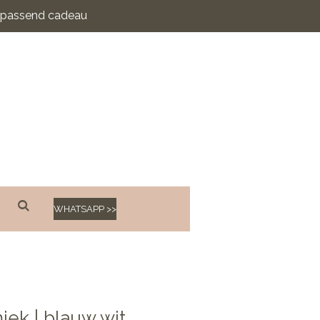
n passend cadeau
WHATSAPP >>
iek | blauw wit