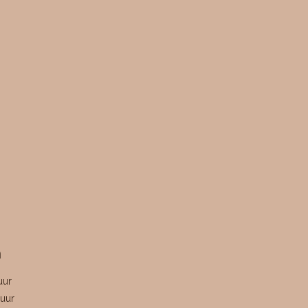
n
uur
uur