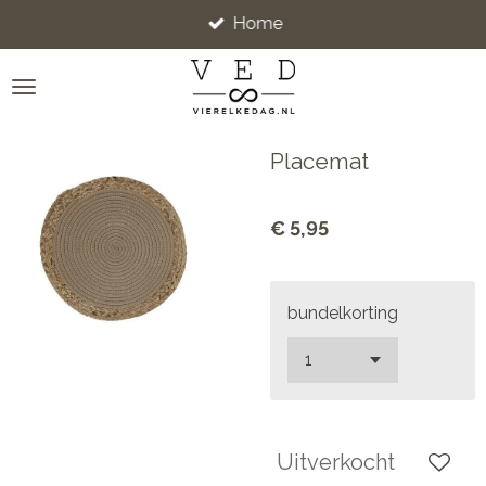
Home
Ga
direct
naar
de
hoofdinhoud
Placemat
€ 5,95
bundelkorting
Uitverkocht