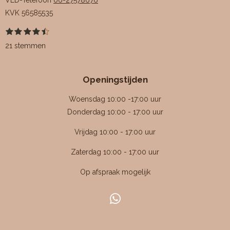
VED-Telefoon
06-27578676
KVK
56585535
1
2
3
4
5
S
R
s
s
s
s
s
t
a
21 stemmen
t
t
t
t
t
e
e
e
e
e
e
m
t
r
r
r
r
r
m
i
r
r
r
r
e
Openingstijden
e
e
e
e
n
n
n
n
n
n
g
Woensdag 10:00 -17:00 uur
:
Donderdag 10:00 - 17:00 uur
4
Vrijdag 10:00 - 17:00 uur
.
4
Zaterdag 10:00 - 17:00 uur
7
Op afspraak mogelijk
6
1
9
W
0
h
4
a