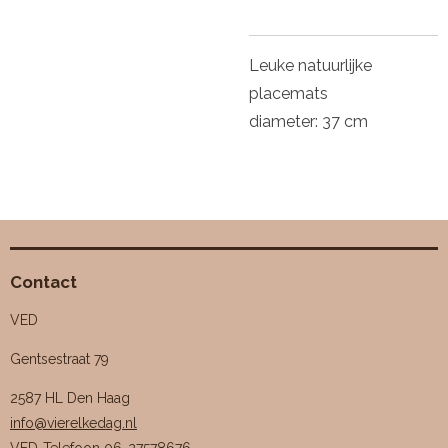
Leuke natuurlijke
placemats
diameter: 37 cm
Contact
VED
Gentsestraat 79
2587 HL Den Haag
info@vierelkedag.nl