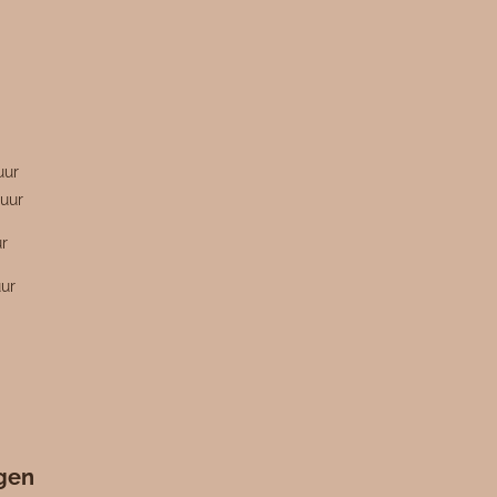
n
uur
uur
ur
uur
ngen