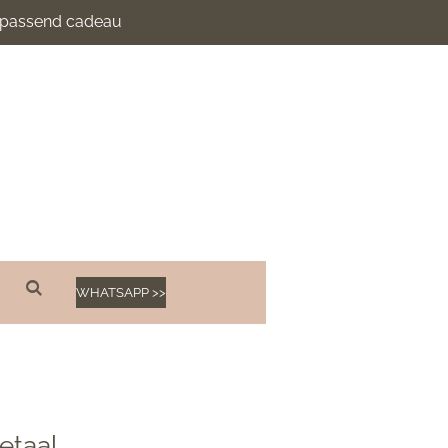
n passend cadeau
WHATSAPP >>
etaal