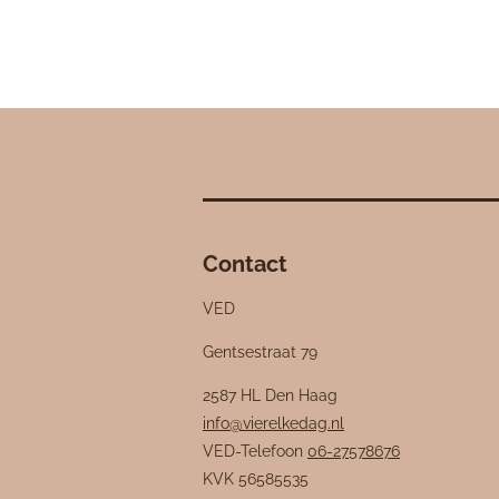
Contact
VED
Gentsestraat 79
2587 HL Den Haag
info@vierelkedag.nl
VED-Telefoon
06-27578676
KVK
56585535