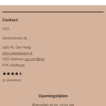
Contact
VED
Gentsestraat 79
2587 HL Den Haag
info@vierelkedag.nl
VED-Telefoon
06-27578676
KVK
56585535
1
2
3
4
5
S
R
s
s
s
s
s
t
a
21 stemmen
t
t
t
t
t
e
e
e
e
e
e
m
t
r
r
r
r
r
m
i
r
r
r
r
e
Openingstijden
e
e
e
e
n
n
n
n
n
n
g
Woensdag 10:00 -17:00 uur