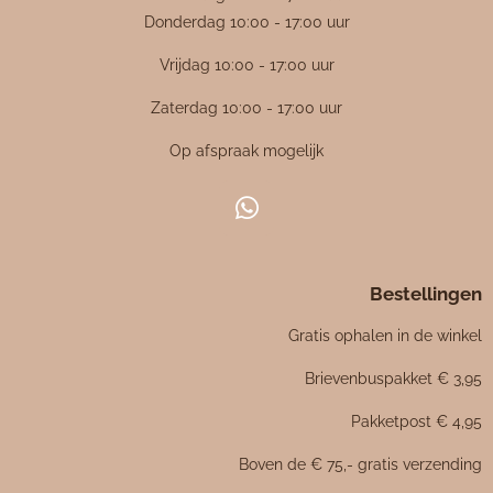
:
Donderdag 10:00 - 17:00 uur
4
Vrijdag 10:00 - 17:00 uur
.
4
Zaterdag 10:00 - 17:00 uur
7
Op afspraak mogelijk
6
1
9
W
0
h
4
a
7
Bestellingen
t
6
s
Gratis ophalen in de winkel
1
A
p
9
Brievenbuspakket € 3,95
p
0
Pakketpost € 4,95
5
s
Boven de € 75,- gratis verzending
t