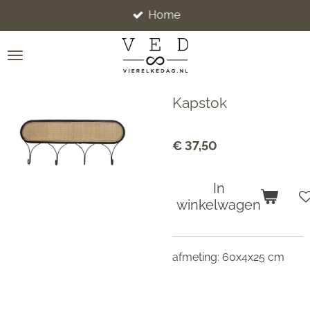
Home
Ga
direct
naar
de
hoofdinhoud
Kapstok
€ 37,50
In
winkelwagen
afmeting: 60x4x25 cm