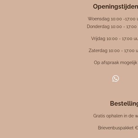
i
r
r
r
r
e
e
e
e
e
Openingstijde
n
n
n
n
n
n
g
Woensdag 10:00 -17:00 
:
Donderdag 10:00 - 17:00 
4
Vrijdag 10:00 - 17:00 u
.
4
Zaterdag 10:00 - 17:00 
7
6
Op afspraak mogelijk
1
9
W
0
h
4
a
7
Bestelli
t
6
s
1
Gratis ophalen in de w
A
9
p
Brievenbuspakket €
0
p