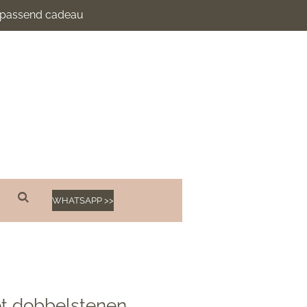
n passend cadeau
WHATSAPP >>
t dobbelstenen