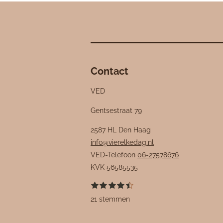
Contact
VED
Gentsestraat 79
2587 HL Den Haag
info@vierelkedag.nl
VED-Telefoon
06-27578676
KVK
56585535
1
2
3
4
5
S
R
s
s
s
s
s
t
a
21 stemmen
t
t
t
t
t
e
e
e
e
e
e
m
t
r
r
r
r
r
m