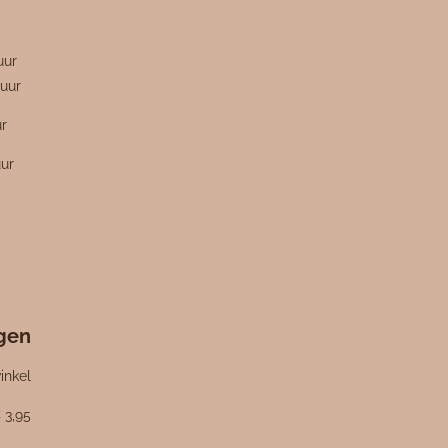
n
uur
uur
ur
uur
ngen
inkel
 3,95