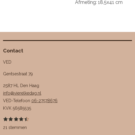
Afmeting: 18,5x41 cm
Contact
VED
Gentsestraat 79
2587 HL Den Haag
info@vierelkedag.nl
VED-Telefoon
06-27578676
KVK
56585535
1
2
3
4
5
S
R
s
s
s
s
s
t
a
21 stemmen
t
t
t
t
t
e
e
e
e
e
e
m
t