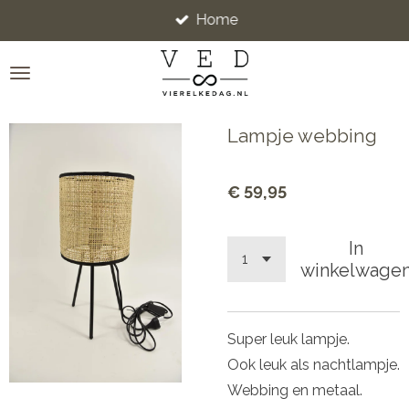
Home
Ga
direct
naar
de
hoofdinhoud
Lampje webbing
€ 59,95
In
winkelwage
Super leuk lampje.
Ook leuk als nachtlampje.
Webbing en metaal.