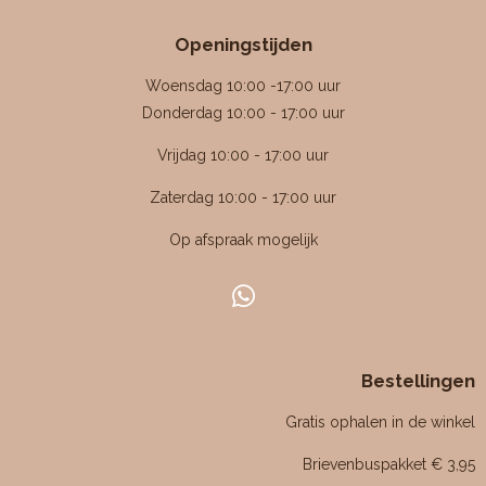
r
r
r
r
r
m
i
r
r
r
r
e
Openingstijden
e
e
e
e
n
n
n
n
n
n
g
Woensdag 10:00 -17:00 uur
:
Donderdag 10:00 - 17:00 uur
4
Vrijdag 10:00 - 17:00 uur
.
4
Zaterdag 10:00 - 17:00 uur
7
Op afspraak mogelijk
6
1
9
W
0
h
4
a
7
Bestellingen
t
6
s
Gratis ophalen in de winkel
1
A
p
9
Brievenbuspakket € 3,95