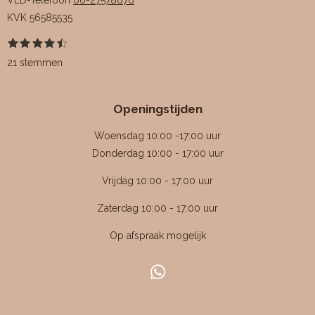
VED-Telefoon
06-27578676
KVK
56585535
1
2
3
4
5
S
R
s
s
s
s
s
t
a
21 stemmen
t
t
t
t
t
e
e
e
e
e
e
m
t
r
r
r
r
r
m
i
r
r
r
r
e
Openingstijden
e
e
e
e
n
n
n
n
n
n
g
Woensdag 10:00 -17:00 uur
:
Donderdag 10:00 - 17:00 uur
4
Vrijdag 10:00 - 17:00 uur
.
4
Zaterdag 10:00 - 17:00 uur
7
Op afspraak mogelijk
6
1
9
W
0
h
4
a