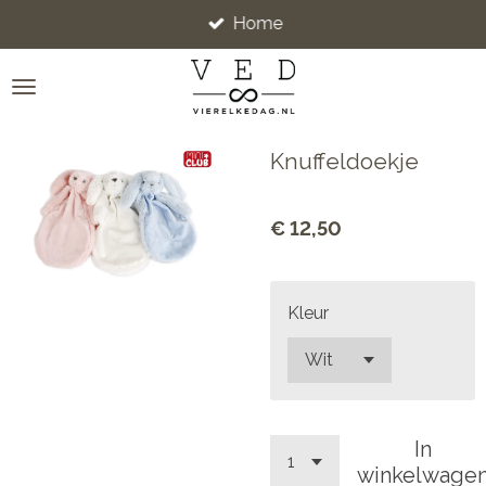
Home
Ga
direct
naar
de
hoofdinhoud
Knuffeldoekje
€ 12,50
Kleur
In
winkelwage