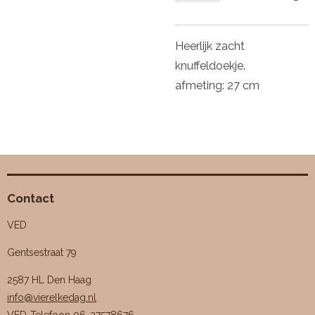
Heerlijk zacht
knuffeldoekje.
afmeting: 27 cm
Contact
VED
Gentsestraat 79
2587 HL Den Haag
info@vierelkedag.nl