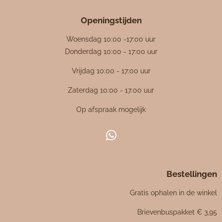
r
r
r
r
r
m
i
r
r
r
r
e
Openingstijden
e
e
e
e
n
n
n
n
n
n
g
Woensdag 10:00 -17:00 uur
:
Donderdag 10:00 - 17:00 uur
4
Vrijdag 10:00 - 17:00 uur
.
4
Zaterdag 10:00 - 17:00 uur
7
Op afspraak mogelijk
6
1
9
W
0
h
4
a
7
Bestellingen
t
6
s
Gratis ophalen in de winkel
1
A
p
9
Brievenbuspakket € 3,95