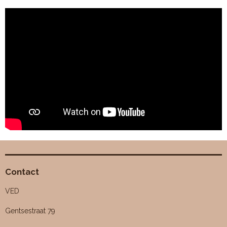
Contact
VED
Gentsestraat 79