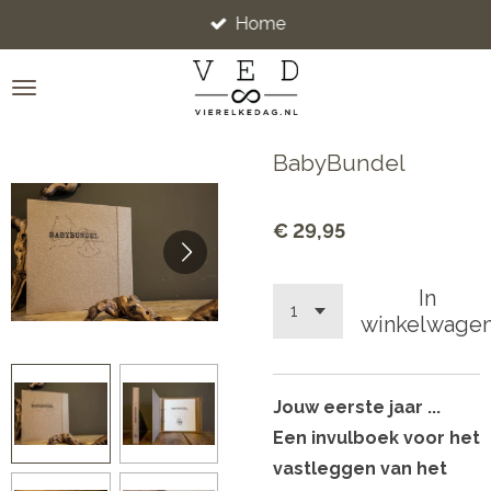
Home
Ga
direct
naar
de
hoofdinhoud
BabyBundel
€ 29,95
In
winkelwage
Jouw eerste jaar ...
Een invulboek
voor het
vastleggen van het