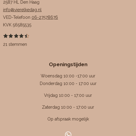
2587 HL Den Haag
info@vierelkedag.nl
VED-Telefoon
06-27578676
KVK
56585535
1
2
3
4
5
S
R
s
s
s
s
s
t
a
21 stemmen
t
t
t
t
t
e
e
e
e
e
e
m
t
r
r
r
r
r
m
i
r
r
r
r
e
Openingstijden
e
e
e
e
n
n
n
n
n
n
g
Woensdag 10:00 -17:00 uur
:
Donderdag 10:00 - 17:00 uur
4
Vrijdag 10:00 - 17:00 uur
.
4
Zaterdag 10:00 - 17:00 uur
7
Op afspraak mogelijk
6
1
9