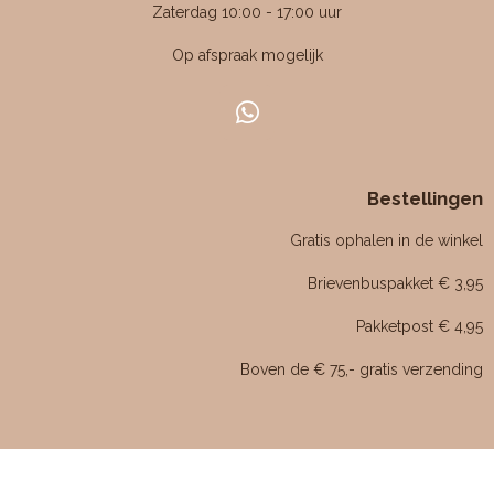
4
Zaterdag 10:00 - 17:00 uur
7
Op afspraak mogelijk
6
1
9
W
0
h
4
a
7
Bestellingen
t
6
s
Gratis ophalen in de winkel
1
A
p
9
Brievenbuspakket € 3,95
p
0
Pakketpost € 4,95
5
s
Boven de € 75,- gratis verzending
t
e
r
r