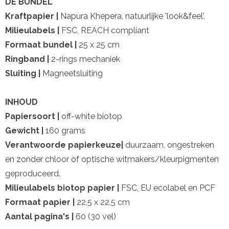
DE BUNDEL
Kraftpapier |
Napura Khepera, natuurlijke 'look&feel'.
Milieulabels |
FSC, REACH compliant
Formaat bundel |
25 x 25 cm
Ringband |
2-rings mechaniek
Sluiting |
Magneetsluiting
INHOUD
Papiersoort |
off-white biotop
Gewicht |
160 grams
Verantwoorde papierkeuze|
duurzaam, ongestreken
en zonder chloor of optische witmakers/kleurpigmenten
geproduceerd.
Milieulabels biotop papier |
FSC, EU ecolabel en PCF
Formaat papier |
22,5 x 22,5 cm
Aantal pagina's |
60 (30 vel)