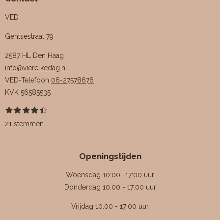
VED
Gentsestraat 79
2587 HL Den Haag
info@vierelkedag.nl
VED-Telefoon
06-27578676
KVK
56585535
1
2
3
4
5
S
R
s
s
s
s
s
t
a
21 stemmen
t
t
t
t
t
e
e
e
e
e
e
m
t
r
r
r
r
r
m
i
r
r
r
r
e
Openingstijden
e
e
e
e
n
n
n
n
n
n
g
Woensdag 10:00 -17:00 uur
:
Donderdag 10:00 - 17:00 uur
4
Vrijdag 10:00 - 17:00 uur
.