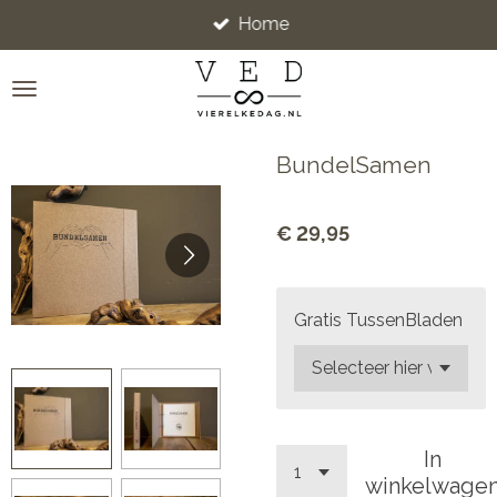
Home
Ga
direct
naar
de
hoofdinhoud
BundelSamen
€ 29,95
Gratis TussenBladen
In
winkelwage