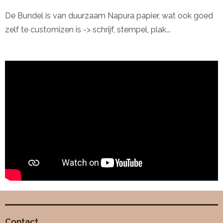
De Bundel is van duurzaam Napura papier, wat ook goed
zelf te customizen is -> schrijf, stempel, plak...
Contact