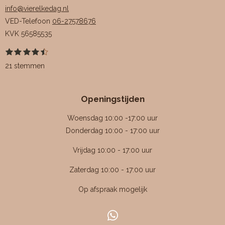
info@vierelkedag.nl
VED-Telefoon
06-27578676
KVK
56585535
1
2
3
4
5
S
R
s
s
s
s
s
t
a
21 stemmen
t
t
t
t
t
e
e
e
e
e
e
m
t
r
r
r
r
r
m
i
r
r
r
r
e
Openingstijden
e
e
e
e
n
n
n
n
n
n
g
Woensdag 10:00 -17:00 uur
:
Donderdag 10:00 - 17:00 uur
4
Vrijdag 10:00 - 17:00 uur
.
4
Zaterdag 10:00 - 17:00 uur
7
Op afspraak mogelijk
6
1
9
W