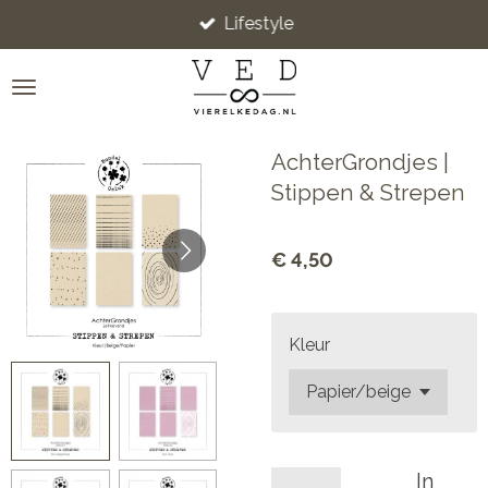
Lifestyle
Ga
direct
naar
de
hoofdinhoud
AchterGrondjes |
Stippen & Strepen
€ 4,50
Kleur
In