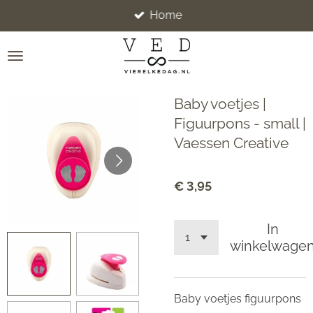
Home
Ga
direct
naar
de
hoofdinhoud
Baby voetjes |
Figuurpons - small |
Vaessen Creative
€ 3,95
In
winkelwage
Baby voetjes figuurpons