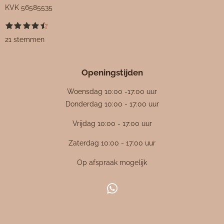
KVK
56585535
1
2
3
4
5
S
R
s
s
s
s
s
t
a
21 stemmen
t
t
t
t
t
e
e
e
e
e
e
m
t
r
r
r
r
r
m
i
r
r
r
r
e
Openingstijden
e
e
e
e
n
n
n
n
n
n
g
Woensdag 10:00 -17:00 uur
:
Donderdag 10:00 - 17:00 uur
4
Vrijdag 10:00 - 17:00 uur
.
4
Zaterdag 10:00 - 17:00 uur
7
Op afspraak mogelijk
6
1
9
W
0
h
4
a