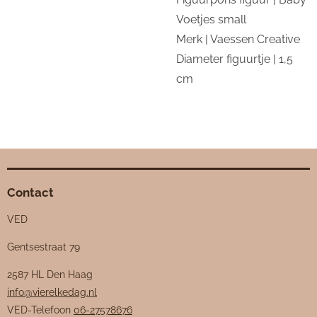
Voetjes small
Merk | Vaessen Creative
Diameter figuurtje | 1,5
cm
Contact
VED
Gentsestraat 79
2587 HL Den Haag
info@vierelkedag.nl
VED-Telefoon
06-27578676