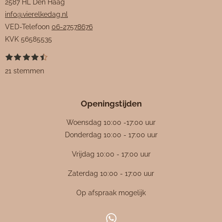
2587 HL Den Haag
info@vierelkedag.nl
VED-Telefoon
06-27578676
KVK
56585535
1
2
3
4
5
S
R
s
s
s
s
s
t
a
21 stemmen
t
t
t
t
t
e
e
e
e
e
e
m
t
r
r
r
r
r
m
i
r
r
r
r
e
Openingstijden
e
e
e
e
n
n
n
n
n
n
g
Woensdag 10:00 -17:00 uur
:
Donderdag 10:00 - 17:00 uur
4
Vrijdag 10:00 - 17:00 uur
.
4
Zaterdag 10:00 - 17:00 uur
7
Op afspraak mogelijk
6
1
9