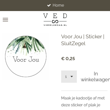
Home
Ga
direct
naar
de
hoofdinhoud
Voor Jou | Sticker |
SluitZegel
€ 0,25
In
winkelwage
Maak je kadootje af met
deze sticker of plak je