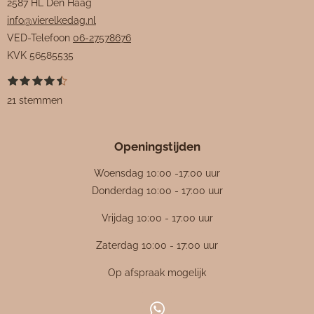
2587 HL Den Haag
info@vierelkedag.nl
VED-Telefoon
06-27578676
KVK
56585535
1
2
3
4
5
S
R
s
s
s
s
s
t
a
21 stemmen
t
t
t
t
t
e
e
e
e
e
e
m
t
r
r
r
r
r
m
i
r
r
r
r
e
Openingstijden
e
e
e
e
n
n
n
n
n
n
g
Woensdag 10:00 -17:00 uur
:
Donderdag 10:00 - 17:00 uur
4
Vrijdag 10:00 - 17:00 uur
.
4
Zaterdag 10:00 - 17:00 uur
7
Op afspraak mogelijk
6
1
9