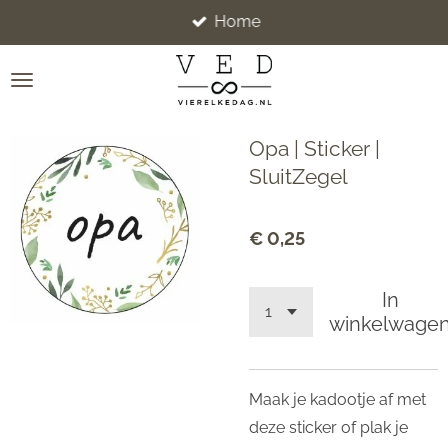
Home
Ga
direct
naar
de
hoofdinhoud
Opa | Sticker |
SluitZegel
€ 0,25
In
winkelwage
Maak je kadootje af met
deze sticker of plak je