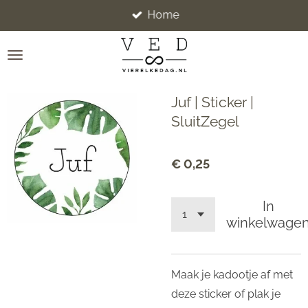
Home
Ga
direct
naar
de
hoofdinhoud
Juf | Sticker |
SluitZegel
€ 0,25
In
winkelwage
Maak je kadootje af met
deze sticker of plak je