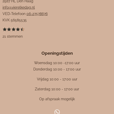
2587 HL Den Haag
info@vierelkedag.nl
VED-Telefoon
06-27578676
KVK
56585535
1
2
3
4
5
S
R
s
s
s
s
s
t
a
21 stemmen
t
t
t
t
t
e
e
e
e
e
e
m
t
r
r
r
r
r
m
i
r
r
r
r
e
Openingstijden
e
e
e
e
n
n
n
n
n
n
g
Woensdag 10:00 -17:00 uur
:
Donderdag 10:00 - 17:00 uur
4
Vrijdag 10:00 - 17:00 uur
.
4
Zaterdag 10:00 - 17:00 uur
7
Op afspraak mogelijk
6
1
9