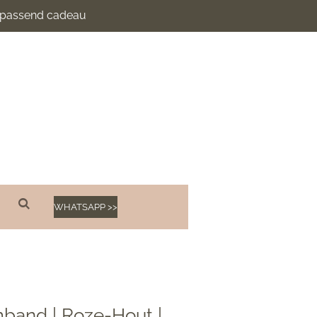
n passend cadeau
WHATSAPP >>
rmband | Roze-Hout |