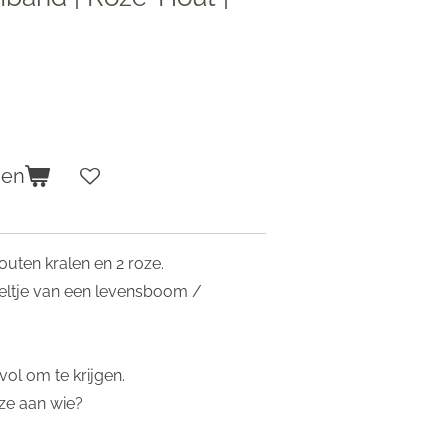
gen
ten kralen en 2 roze.
eltje van een levensboom /
ol om te krijgen.
eze aan wie?