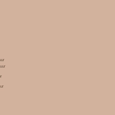
n
uur
uur
ur
uur