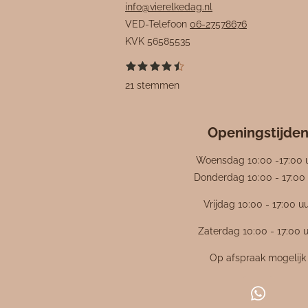
info@vierelkedag.nl
VED-Telefoon
06-27578676
KVK
56585535
1
2
3
4
5
S
R
s
s
s
s
s
t
a
21 stemmen
t
t
t
t
t
e
e
e
e
e
e
m
t
r
r
r
r
r
m
i
r
r
r
r
e
e
e
e
e
Openingstijde
n
n
n
n
n
n
g
Woensdag 10:00 -17:00 
:
Donderdag 10:00 - 17:00 
4
Vrijdag 10:00 - 17:00 u
.
4
Zaterdag 10:00 - 17:00 
7
6
Op afspraak mogelijk
1
9
W