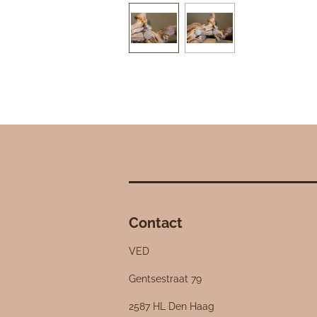
Contact
VED
Gentsestraat 79
2587 HL Den Haag