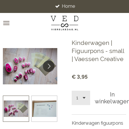
Home
Ga
direct
naar
de
hoofdinhoud
Kinderwagen |
Figuurpons - small
| Vaessen Creative
€ 3,95
In
winkelwage
Kinderwagen figuurpons