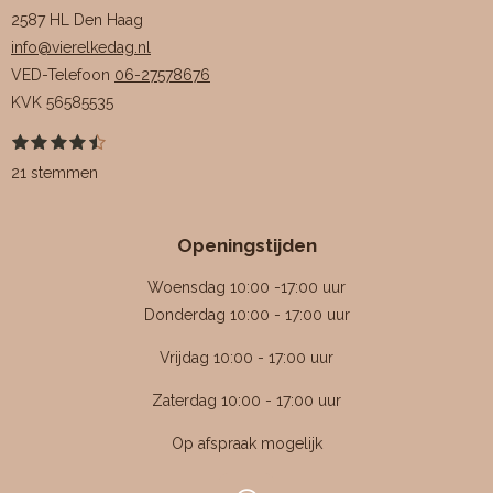
2587 HL Den Haag
info@vierelkedag.nl
VED-Telefoon
06-27578676
KVK
56585535
1
2
3
4
5
S
R
s
s
s
s
s
t
a
21 stemmen
t
t
t
t
t
e
e
e
e
e
e
m
t
r
r
r
r
r
m
i
r
r
r
r
e
Openingstijden
e
e
e
e
n
n
n
n
n
n
g
Woensdag 10:00 -17:00 uur
:
Donderdag 10:00 - 17:00 uur
4
Vrijdag 10:00 - 17:00 uur
.
4
Zaterdag 10:00 - 17:00 uur
7
Op afspraak mogelijk
6
1