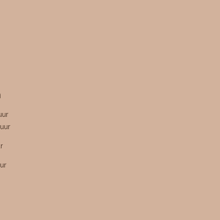
n
uur
uur
r
ur