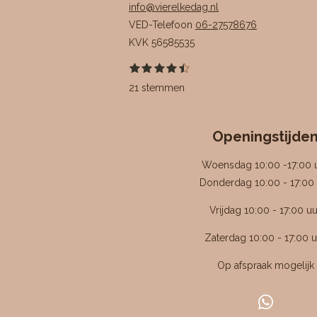
info@vierelkedag.nl
VED-Telefoon
06-27578676
KVK
56585535
1
2
3
4
5
S
R
s
s
s
s
s
t
a
21 stemmen
t
t
t
t
t
e
e
e
e
e
e
m
t
r
r
r
r
r
m
i
r
r
r
r
e
e
e
e
e
Openingstijde
n
n
n
n
n
n
g
Woensdag 10:00 -17:00 
:
Donderdag 10:00 - 17:00 
4
Vrijdag 10:00 - 17:00 uu
.
4
Zaterdag 10:00 - 17:00 u
7
6
Op afspraak mogelijk
1
9
W