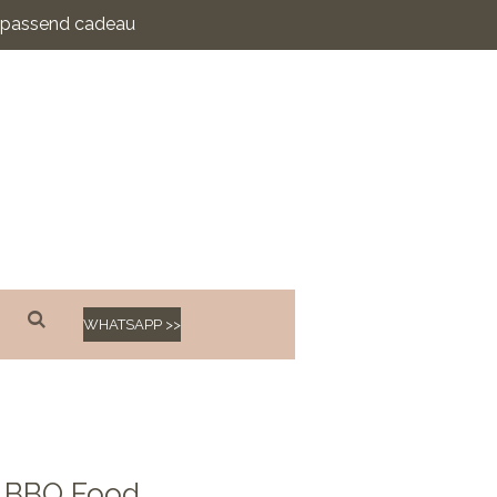
n passend cadeau
WHATSAPP >>
 BBQ Food