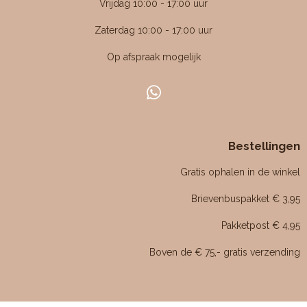
Vrijdag 10:00 - 17:00 uur
.
4
Zaterdag 10:00 - 17:00 uur
7
Op afspraak mogelijk
6
1
9
W
0
h
4
a
7
Bestellingen
t
6
s
Gratis ophalen in de winkel
1
A
p
9
Brievenbuspakket € 3,95
p
0
Pakketpost € 4,95
5
s
Boven de € 75,- gratis verzending
t
e
r