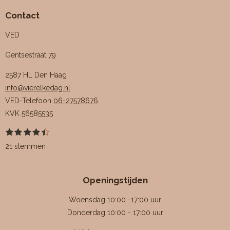
Contact
VED
Gentsestraat 79
2587 HL Den Haag
info@vierelkedag.nl
VED-Telefoon
06-27578676
KVK
56585535
1
2
3
4
5
S
R
s
s
s
s
s
t
a
21 stemmen
t
t
t
t
t
e
e
e
e
e
e
m
t
r
r
r
r
r
m
i
r
r
r
r
e
Openingstijden
e
e
e
e
n
n
n
n
n
n
g
Woensdag 10:00 -17:00 uur
:
Donderdag 10:00 - 17:00 uur
4