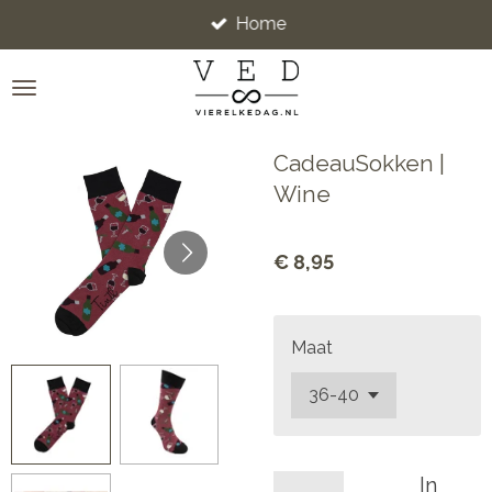
Home
Ga
direct
naar
de
hoofdinhoud
CadeauSokken |
Wine
€ 8,95
Maat
In