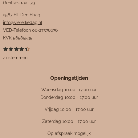
Gentsestraat 79
2587 HL Den Haag
info@vierelkedag.nl
VED-Telefoon
06-27578676
KVK
56585535
1
2
3
4
5
S
R
s
s
s
s
s
t
a
21 stemmen
t
t
t
t
t
e
e
e
e
e
e
m
t
r
r
r
r
r
m
i
r
r
r
r
e
Openingstijden
e
e
e
e
n
n
n
n
n
n
g
Woensdag 10:00 -17:00 uur
:
Donderdag 10:00 - 17:00 uur
4
Vrijdag 10:00 - 17:00 uur
.
4
Zaterdag 10:00 - 17:00 uur
7
Op afspraak mogelijk
6