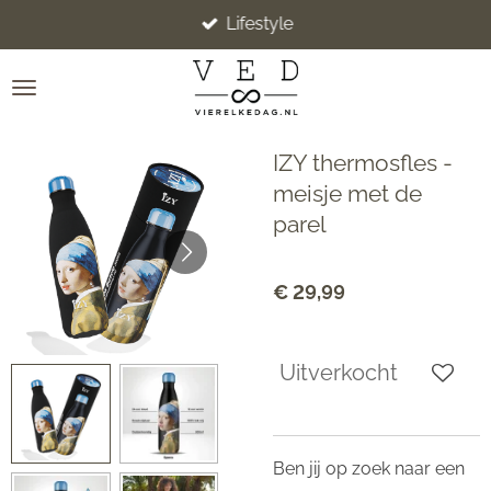
Lifestyle
Ga
direct
naar
de
hoofdinhoud
IZY thermosfles -
meisje met de
parel
€ 29,99
Uitverkocht
Ben jij op zoek naar een