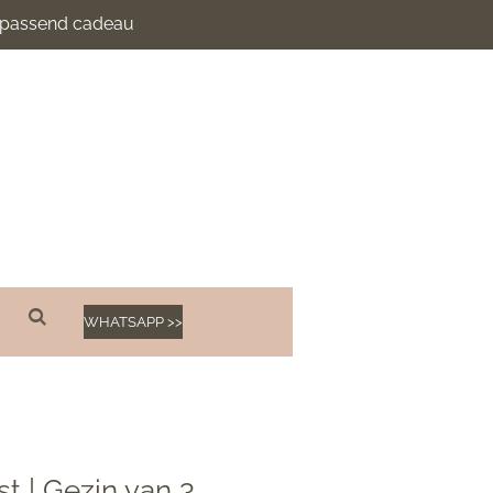
n passend cadeau
WHATSAPP >>
st | Gezin van 3