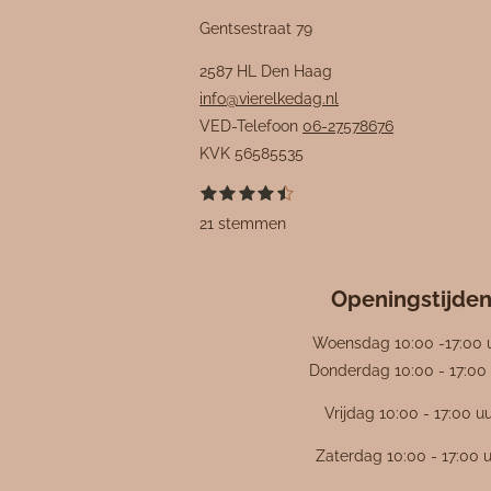
Gentsestraat 79
2587 HL Den Haag
info@vierelkedag.nl
VED-Telefoon
06-27578676
KVK
56585535
1
2
3
4
5
S
R
s
s
s
s
s
t
a
21 stemmen
t
t
t
t
t
e
e
e
e
e
e
m
t
r
r
r
r
r
m
i
r
r
r
r
e
e
e
e
e
Openingstijde
n
n
n
n
n
n
g
Woensdag 10:00 -17:00 
:
Donderdag 10:00 - 17:00 
4
Vrijdag 10:00 - 17:00 u
.
4
Zaterdag 10:00 - 17:00 
7