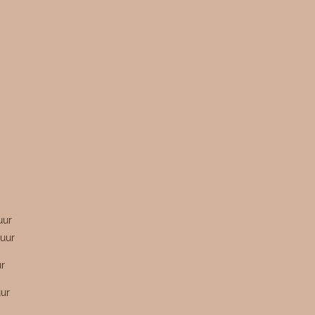
n
uur
uur
ur
uur