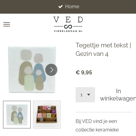
Home
Ga
direct
naar
de
hoofdinhoud
Tegeltje met tekst |
Gezin van 4
€ 9,95
In
winkelwage
Bij VED vind je een
collectie keramieke