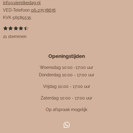
info@vierelkedag.nl
VED-Telefoon
06-27578676
KVK
56585535
1
2
3
4
5
S
R
s
s
s
s
s
t
a
21 stemmen
t
t
t
t
t
e
e
e
e
e
e
m
t
r
r
r
r
r
m
i
r
r
r
r
e
Openingstijden
e
e
e
e
n
n
n
n
n
n
g
Woensdag 10:00 -17:00 uur
:
Donderdag 10:00 - 17:00 uur
4
Vrijdag 10:00 - 17:00 uur
.
4
Zaterdag 10:00 - 17:00 uur
7
Op afspraak mogelijk
6
1
9
W
0