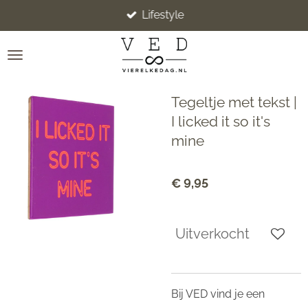
Lifestyle
Ga
direct
naar
de
hoofdinhoud
Tegeltje met tekst |
I licked it so it's
mine
€ 9,95
Uitverkocht
Bij VED vind je een