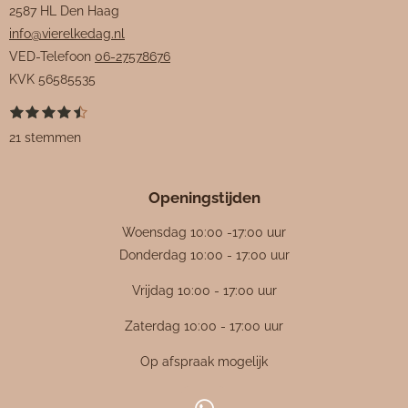
2587 HL Den Haag
info@vierelkedag.nl
VED-Telefoon
06-27578676
KVK
56585535
1
2
3
4
5
S
R
s
s
s
s
s
t
a
21 stemmen
t
t
t
t
t
e
e
e
e
e
e
m
t
r
r
r
r
r
m
i
r
r
r
r
e
Openingstijden
e
e
e
e
n
n
n
n
n
n
g
Woensdag 10:00 -17:00 uur
:
Donderdag 10:00 - 17:00 uur
4
Vrijdag 10:00 - 17:00 uur
.
4
Zaterdag 10:00 - 17:00 uur
7
Op afspraak mogelijk
6
1