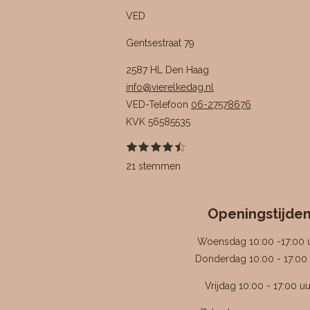
VED
Gentsestraat 79
2587 HL Den Haag
info@vierelkedag.nl
VED-Telefoon
06-27578676
KVK
56585535
1
2
3
4
5
S
R
s
s
s
s
s
t
a
21 stemmen
t
t
t
t
t
e
e
e
e
e
e
m
t
r
r
r
r
r
m
i
r
r
r
r
e
e
e
e
e
Openingstijde
n
n
n
n
n
n
g
Woensdag 10:00 -17:00 
:
Donderdag 10:00 - 17:00 
4
Vrijdag 10:00 - 17:00 uu
.
4