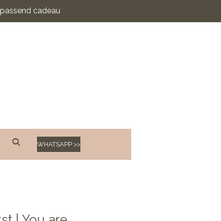
n passend cadeau
WHATSAPP >>
st | You are