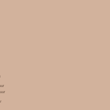
n
uur
uur
r