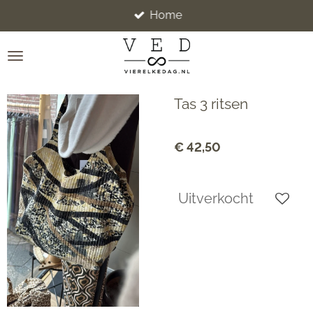
Home
Ga
direct
naar
de
hoofdinhoud
Tas 3 ritsen
€ 42,50
Uitverkocht