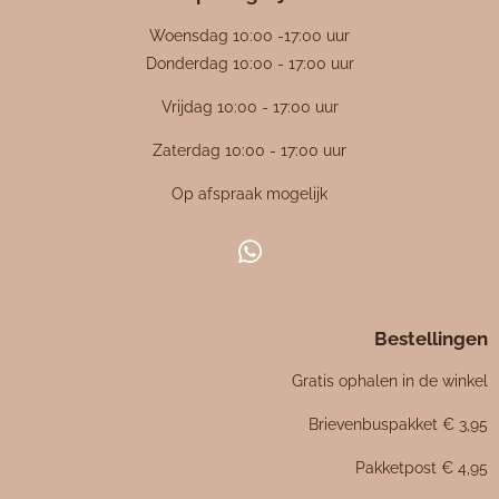
n
n
n
n
n
g
Woensdag 10:00 -17:00 uur
:
Donderdag 10:00 - 17:00 uur
4
Vrijdag 10:00 - 17:00 uur
.
4
Zaterdag 10:00 - 17:00 uur
7
Op afspraak mogelijk
6
1
9
W
0
h
4
a
7
Bestellingen
t
6
s
Gratis ophalen in de winkel
1
A
p
9
Brievenbuspakket € 3,95
p
0
Pakketpost € 4,95
5