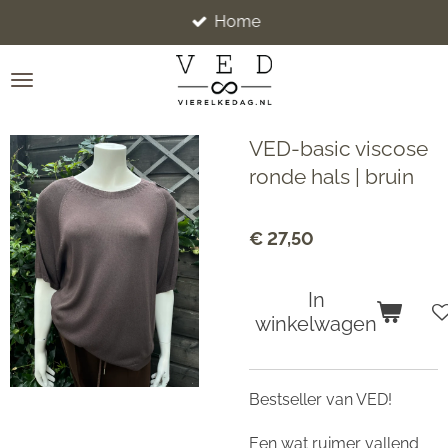
Home
Ga
direct
naar
de
hoofdinhoud
VED-basic viscose
ronde hals | bruin
€ 27,50
In
winkelwagen
Bestseller van VED!
Een wat ruimer vallend