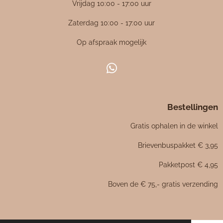
Vrijdag 10:00 - 17:00 uur
.
4
Zaterdag 10:00 - 17:00 uur
7
Op afspraak mogelijk
6
1
9
W
0
h
4
a
7
Bestellingen
t
6
s
Gratis ophalen in de winkel
1
A
p
9
Brievenbuspakket € 3,95
p
0
Pakketpost € 4,95
5
s
Boven de € 75,- gratis verzending
t
e
r