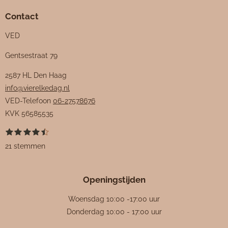
Contact
VED
Gentsestraat 79
2587 HL Den Haag
info@vierelkedag.nl
VED-Telefoon
06-27578676
KVK
56585535
1
2
3
4
5
S
R
s
s
s
s
s
t
a
21 stemmen
t
t
t
t
t
e
e
e
e
e
e
m
t
r
r
r
r
r
m
i
r
r
r
r
e
Openingstijden
e
e
e
e
n
n
n
n
n
n
g
Woensdag 10:00 -17:00 uur
:
Donderdag 10:00 - 17:00 uur
4