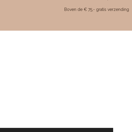
5
s
Boven de € 75,- gratis verzending
t
e
r
r
e
n