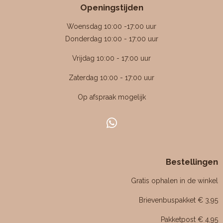
Openingstijden
e
e
e
e
n
n
n
n
n
n
g
Woensdag 10:00 -17:00 uur
:
Donderdag 10:00 - 17:00 uur
4
Vrijdag 10:00 - 17:00 uur
.
4
Zaterdag 10:00 - 17:00 uur
7
Op afspraak mogelijk
6
1
9
W
0
h
4
a
7
Bestellingen
t
6
s
Gratis ophalen in de winkel
1
A
p
9
Brievenbuspakket € 3,95
p
0
Pakketpost € 4,95