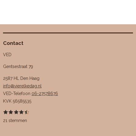
Contact
VED
Gentsestraat 79
2587 HL Den Haag
info@vierelkedag.nl
VED-Telefoon
06-27578676
KVK
56585535
1
2
3
4
5
S
R
s
s
s
s
s
t
a
21 stemmen
t
t
t
t
t
e
e
e
e
e
e
m
t
r
r
r
r
r
m
i
r
r
r
r
e