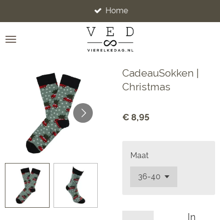
Home
Ga
direct
naar
de
hoofdinhoud
CadeauSokken |
Christmas
€ 8,95
Maat
In