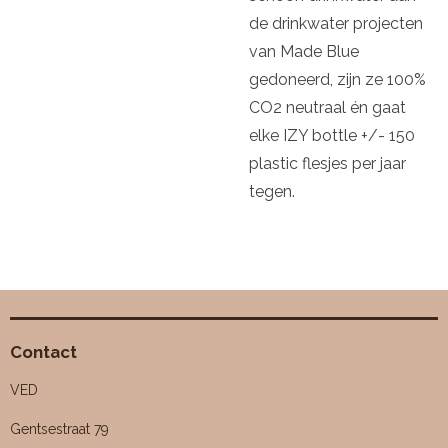
de drinkwater projecten
van Made Blue
gedoneerd, zijn ze 100%
CO2 neutraal én gaat
elke IZY bottle +/- 150
plastic flesjes per jaar
tegen.
Contact
VED
Gentsestraat 79