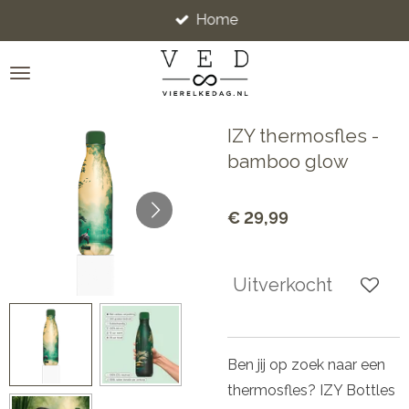
Home
Ga
direct
naar
de
hoofdinhoud
IZY thermosfles -
bamboo glow
€ 29,99
Uitverkocht
Ben jij op zoek naar een
thermosfles? IZY Bottles