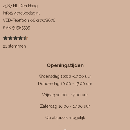
2587 HL Den Haag
info@vierelkedag.nl
VED-Telefoon
06-27578676
KVK
56585535
1
2
3
4
5
S
R
s
s
s
s
s
t
a
21 stemmen
t
t
t
t
t
e
e
e
e
e
e
m
t
r
r
r
r
r
m
i
r
r
r
r
e
Openingstijden
e
e
e
e
n
n
n
n
n
n
g
Woensdag 10:00 -17:00 uur
:
Donderdag 10:00 - 17:00 uur
4
Vrijdag 10:00 - 17:00 uur
.
4
Zaterdag 10:00 - 17:00 uur
7
Op afspraak mogelijk
6
1