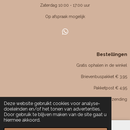
4
Zaterdag 10:00 - 17:00 uur
7
Op afspraak mogelijk
6
1
9
W
0
h
4
a
7
Bestellingen
t
6
s
Gratis ophalen in de winkel
1
A
p
9
Brievenbuspakket € 3,95
p
0
Pakketpost € 4,95
5
s
Boven de € 75,- gratis verzending
Deze website gebruikt cookies voor analyse-
t
doeleinden en/of het tonen van advertenties.
e
Door gebruik te blijven maken van de site gaat u
r
hiermee akkoord.
r