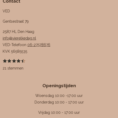
Contact
VED
Gentsestraat 79
2587 HL Den Haag
info@vierelkedag.nl
VED-Telefoon
06-27578676
KVK
56585535
1
2
3
4
5
S
R
s
s
s
s
s
t
a
21 stemmen
t
t
t
t
t
e
e
e
e
e
e
m
t
r
r
r
r
r
m
i
r
r
r
r
e
Openingstijden
e
e
e
e
n
n
n
n
n
n
g
Woensdag 10:00 -17:00 uur
:
Donderdag 10:00 - 17:00 uur
4
Vrijdag 10:00 - 17:00 uur
.