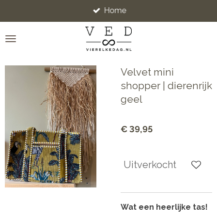
Home
Ga
direct
naar
de
hoofdinhoud
Velvet mini
shopper | dierenrijk
geel
€ 39,95
Uitverkocht
Wat een heerlijke tas!