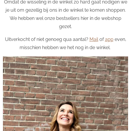
Omdat de wisseling in de winkel zo hard gaat nodigen we
je uit om gezellig bij ons in de winkel te komen shoppen.
We hebben wel onze bestsellers hier in de webshop
gezet.
Uitverkocht of niet genoeg qua aantal?
Mail
of
app
even,
misschien hebben we het nog in de winkel.