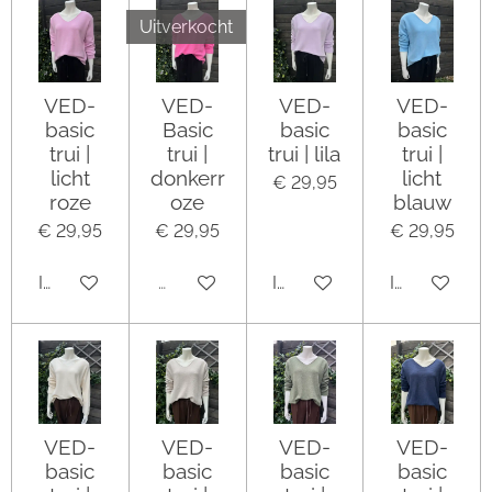
Uitverkocht
VED-
VED-
VED-
VED-
basic
Basic
basic
basic
trui |
trui |
trui | lila
trui |
licht
donkerr
licht
€ 29,95
roze
oze
blauw
€ 29,95
€ 29,95
€ 29,95
In winkelwagen
Uitverkocht
In winkelwagen
In winkelwa
VED-
VED-
VED-
VED-
basic
basic
basic
basic