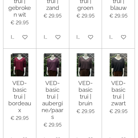
trui |
trui |
trui |
trui |
gebroke
zand
groen
blauw
n wit
€ 29,95
€ 29,95
€ 29,95
€ 29,95
In winkelwagen
In winkelwagen
In winkelwagen
In winkelwa
VED-
VED-
VED-
VED-
basic
basic
basic
basic
trui |
trui |
trui |
trui |
bordeau
aubergi
bruin
zwart
x
ne/paar
€ 29,95
€ 29,95
s
€ 29,95
€ 29,95