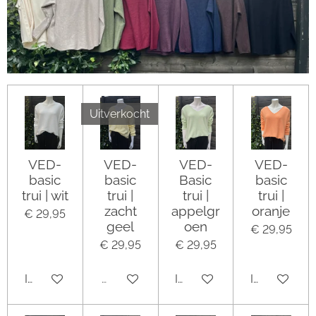
Uitverkocht
VED-
VED-
VED-
VED-
basic
basic
Basic
basic
trui | wit
trui |
trui |
trui |
zacht
appelgr
oranje
€ 29,95
geel
oen
€ 29,95
€ 29,95
€ 29,95
In winkelwagen
Uitverkocht
In winkelwagen
In winkelwa