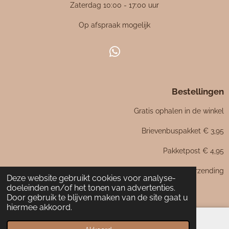
4
Zaterdag 10:00 - 17:00 uur
7
Op afspraak mogelijk
6
1
9
W
0
h
4
a
7
Bestellingen
t
6
s
Gratis ophalen in de winkel
1
A
p
9
Brievenbuspakket € 3,95
p
0
Pakketpost € 4,95
5
s
Boven de € 75,- gratis verzending
Deze website gebruikt cookies voor analyse-
t
doeleinden en/of het tonen van advertenties.
e
Door gebruik te blijven maken van de site gaat u
r
hiermee akkoord.
r