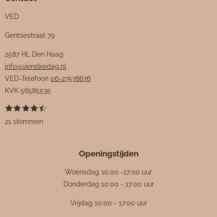
VED
Gentsestraat 79
2587 HL Den Haag
info@vierelkedag.nl
VED-Telefoon
06-27578676
KVK
56585535
1
2
3
4
5
S
R
s
s
s
s
s
t
a
21 stemmen
t
t
t
t
t
e
e
e
e
e
e
m
t
r
r
r
r
r
m
i
r
r
r
r
e
Openingstijden
e
e
e
e
n
n
n
n
n
n
g
Woensdag 10:00 -17:00 uur
:
Donderdag 10:00 - 17:00 uur
4
Vrijdag 10:00 - 17:00 uur
.